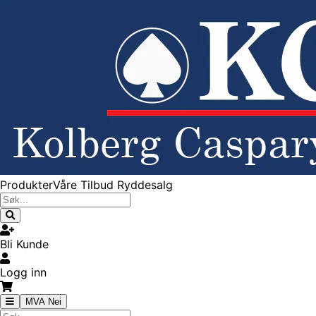
Produkter
Våre Tilbud
Ryddesalg
Bli Kunde
Logg inn
MVA Nei