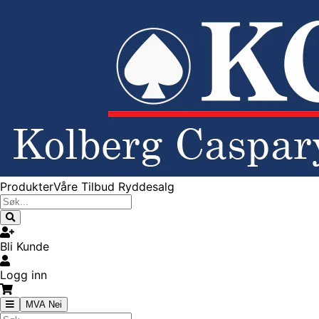
Produkter
Våre Tilbud
Ryddesalg
Bli Kunde
Logg inn
MVA Nei