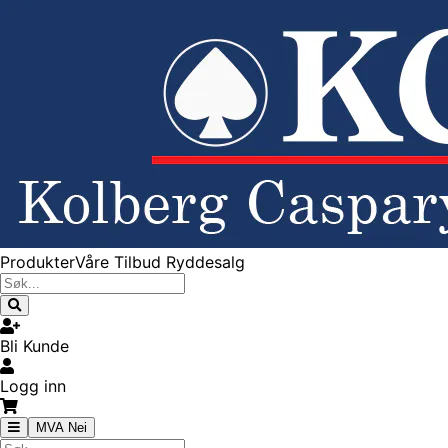
Produkter
Våre Tilbud
Ryddesalg
Bli Kunde
Logg inn
MVA Nei