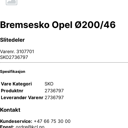
Bremsesko Opel Ø200/46
Slitedeler
Varenr.
3107701
SKO2736797
Spesifikasjon
Vare Kategori
SKO
Produktnr
2736797
Leverandør Varenr
2736797
Kontakt
Kundeservice:
+47 66 75 30 00
Epost:
ordre@kcl.no