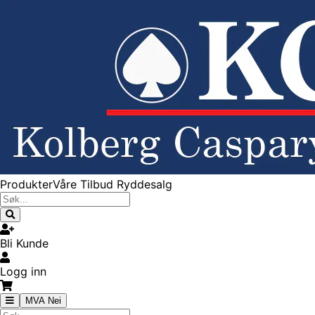
Produkter
Våre Tilbud
Ryddesalg
Bli Kunde
Logg inn
MVA Nei