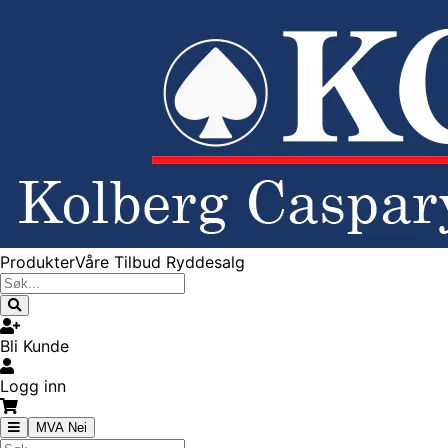
Produkter
Våre Tilbud
Ryddesalg
Bli Kunde
Logg inn
MVA Nei