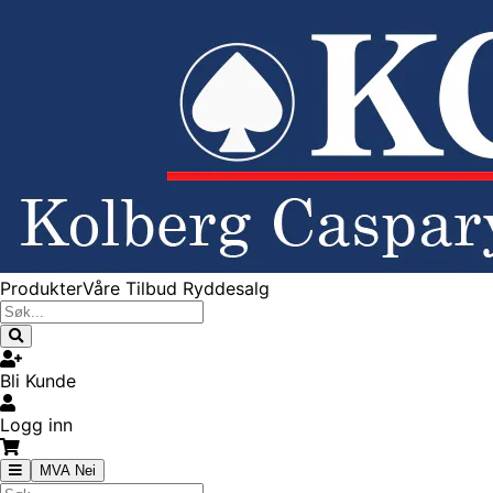
Produkter
Våre Tilbud
Ryddesalg
Bli Kunde
Logg inn
MVA Nei