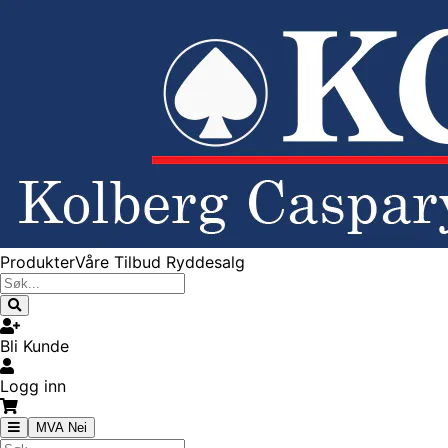
Produkter
Våre Tilbud
Ryddesalg
Bli Kunde
Logg inn
MVA Nei