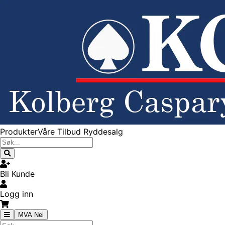
Produkter
Våre Tilbud
Ryddesalg
Bli Kunde
Logg inn
MVA Nei