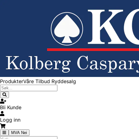
Produkter
Våre Tilbud
Ryddesalg
Bli Kunde
Logg inn
MVA Nei