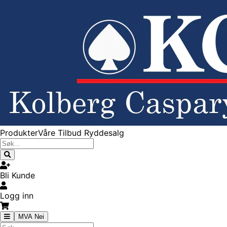
Produkter
Våre Tilbud
Ryddesalg
Bli Kunde
Logg inn
MVA Nei