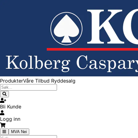
Produkter
Våre Tilbud
Ryddesalg
Bli Kunde
Logg inn
MVA Nei