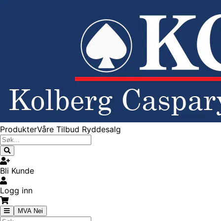
Produkter
Våre Tilbud
Ryddesalg
Bli Kunde
Logg inn
MVA Nei