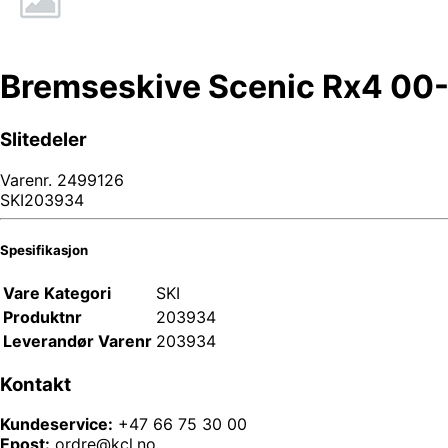
Bremseskive Scenic Rx4 00
Slitedeler
Varenr.
2499126
SKI203934
Spesifikasjon
Vare Kategori
SKI
Produktnr
203934
Leverandør Varenr
203934
Kontakt
Kundeservice:
+47 66 75 30 00
Epost:
ordre@kcl.no