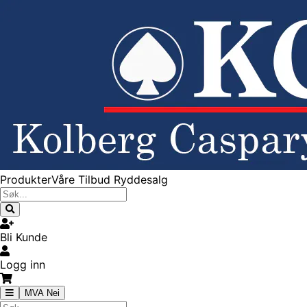
Produkter
Våre Tilbud
Ryddesalg
Bli Kunde
Logg inn
MVA Nei