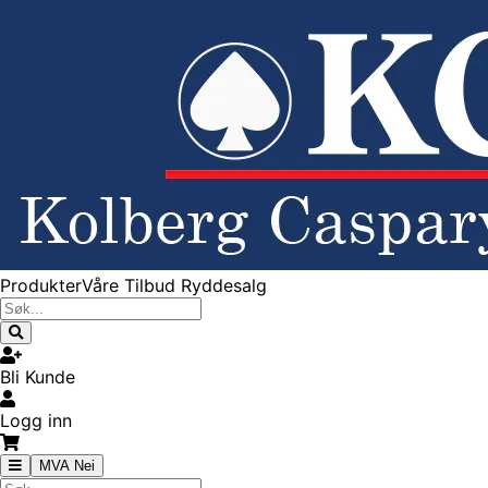
Produkter
Våre Tilbud
Ryddesalg
Bli Kunde
Logg inn
MVA Nei