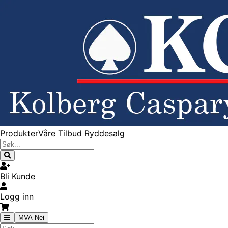
Produkter
Våre Tilbud
Ryddesalg
Bli Kunde
Logg inn
MVA Nei