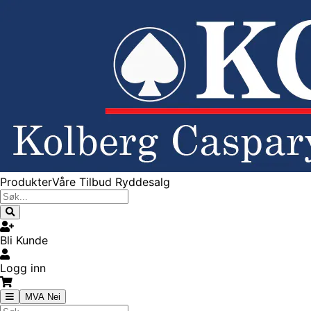
Produkter
Våre Tilbud
Ryddesalg
Bli Kunde
Logg inn
MVA Nei