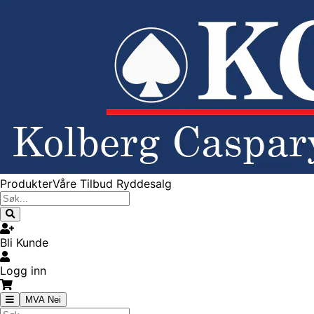
Produkter
Våre Tilbud
Ryddesalg
Bli Kunde
Logg inn
MVA Nei