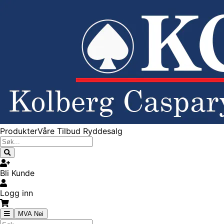
Produkter
Våre Tilbud
Ryddesalg
Bli Kunde
Logg inn
MVA Nei