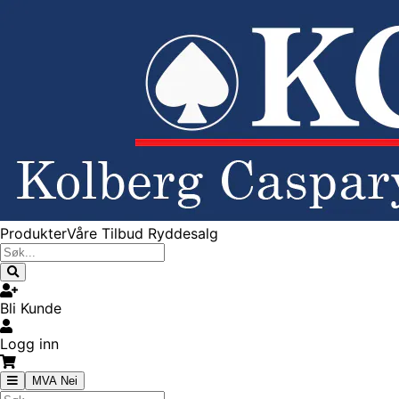
Produkter
Våre Tilbud
Ryddesalg
Bli Kunde
Logg inn
MVA Nei