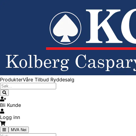
Produkter
Våre Tilbud
Ryddesalg
Bli Kunde
Logg inn
MVA Nei