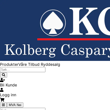
Produkter
Våre Tilbud
Ryddesalg
Bli Kunde
Logg inn
MVA Nei