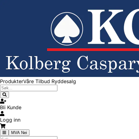
Produkter
Våre Tilbud
Ryddesalg
Bli Kunde
Logg inn
MVA Nei