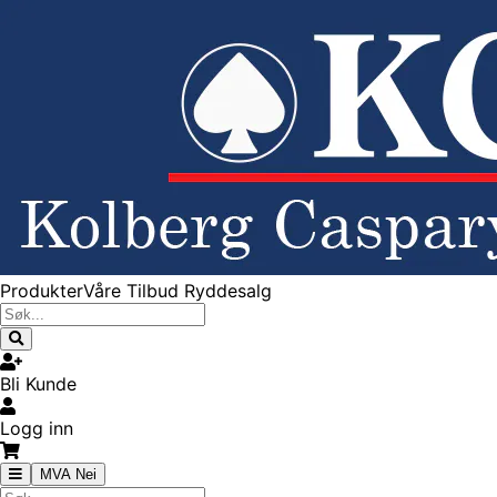
Produkter
Våre Tilbud
Ryddesalg
Bli Kunde
Logg inn
MVA Nei