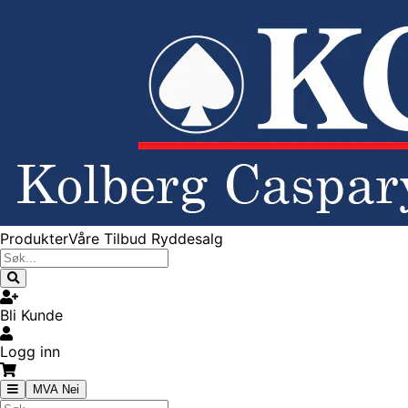
Produkter
Våre Tilbud
Ryddesalg
Bli Kunde
Logg inn
MVA Nei