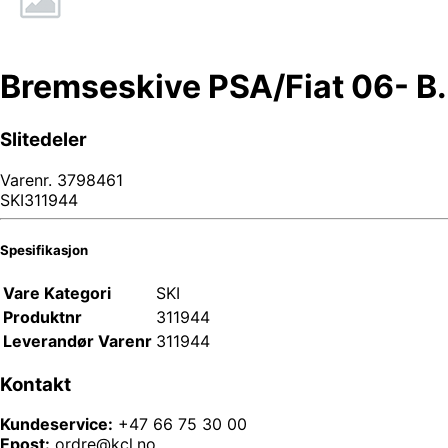
Bremseskive PSA/Fiat 06- B
Slitedeler
Varenr.
3798461
SKI311944
Spesifikasjon
Vare Kategori
SKI
Produktnr
311944
Leverandør Varenr
311944
Kontakt
Kundeservice:
+47 66 75 30 00
Epost:
ordre@kcl.no