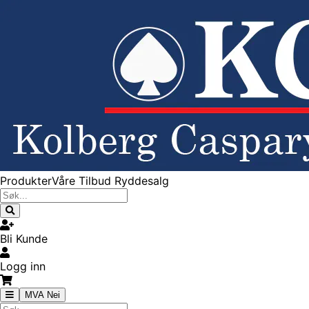
Produkter
Våre Tilbud
Ryddesalg
Bli Kunde
Logg inn
MVA Nei