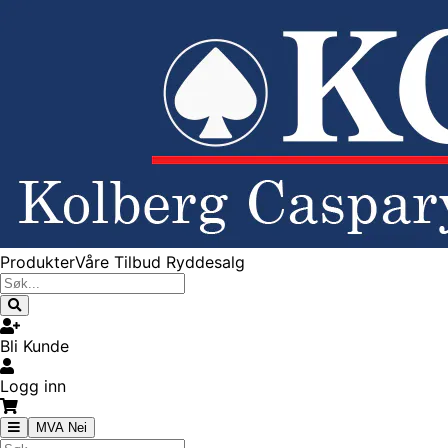
Produkter
Våre Tilbud
Ryddesalg
Bli Kunde
Logg inn
MVA Nei