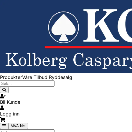
Produkter
Våre Tilbud
Ryddesalg
Bli Kunde
Logg inn
MVA Nei