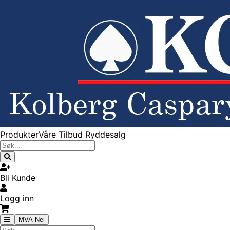
Produkter
Våre Tilbud
Ryddesalg
Bli Kunde
Logg inn
MVA Nei