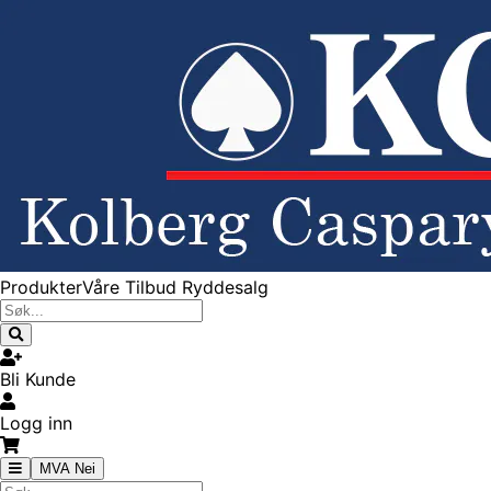
Produkter
Våre Tilbud
Ryddesalg
Bli Kunde
Logg inn
MVA Nei