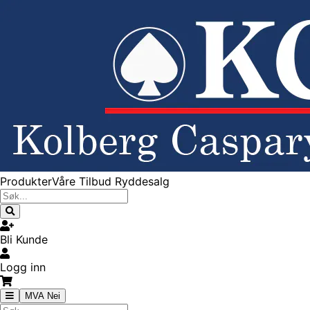
Produkter
Våre Tilbud
Ryddesalg
Bli Kunde
Logg inn
MVA Nei