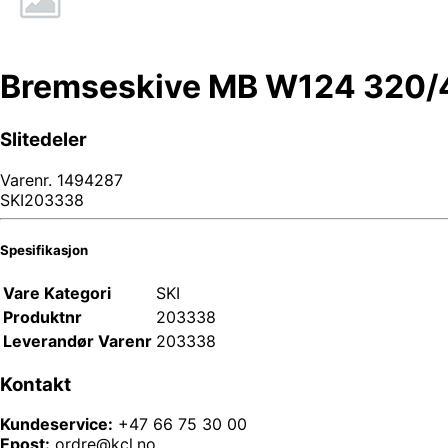
Bremseskive MB W124 320/
Slitedeler
Varenr.
1494287
SKI203338
Spesifikasjon
Vare Kategori
SKI
Produktnr
203338
Leverandør Varenr
203338
Kontakt
Kundeservice:
+47 66 75 30 00
Epost:
ordre@kcl.no