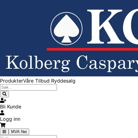
Produkter
Våre Tilbud
Ryddesalg
Bli Kunde
Logg inn
MVA Nei