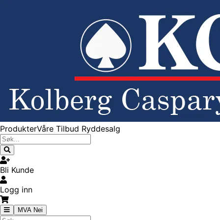
Produkter
Våre Tilbud
Ryddesalg
Bli Kunde
Logg inn
MVA Nei