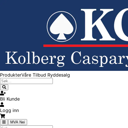
Produkter
Våre Tilbud
Ryddesalg
Bli Kunde
Logg inn
MVA Nei