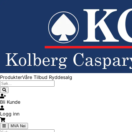
Produkter
Våre Tilbud
Ryddesalg
Bli Kunde
Logg inn
MVA Nei