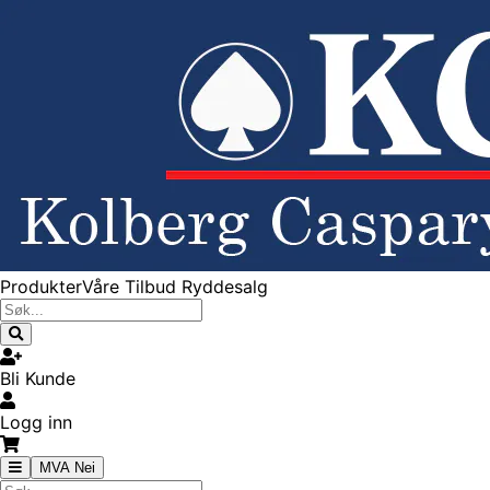
Produkter
Våre Tilbud
Ryddesalg
Bli Kunde
Logg inn
MVA Nei