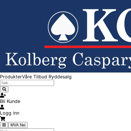
Produkter
Våre Tilbud
Ryddesalg
Bli Kunde
Logg inn
MVA Nei