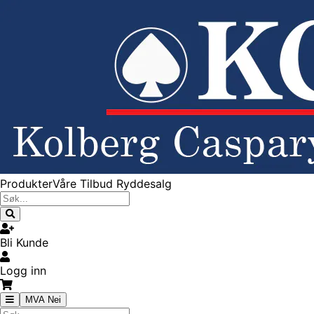
Produkter
Våre Tilbud
Ryddesalg
Bli Kunde
Logg inn
MVA Nei