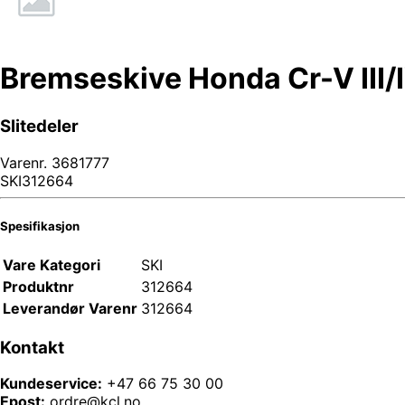
Bremseskive Honda Cr-V III/
Slitedeler
Varenr.
3681777
SKI312664
Spesifikasjon
Vare Kategori
SKI
Produktnr
312664
Leverandør Varenr
312664
Kontakt
Kundeservice:
+47 66 75 30 00
Epost:
ordre@kcl.no