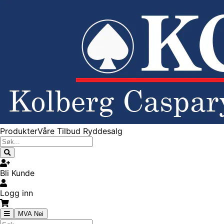
Produkter
Våre Tilbud
Ryddesalg
Bli Kunde
Logg inn
MVA Nei