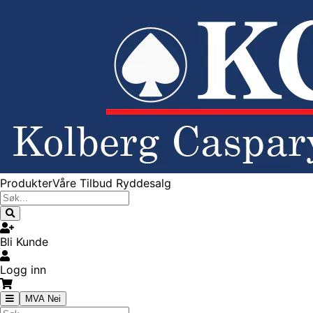
Produkter
Våre Tilbud
Ryddesalg
Bli Kunde
Logg inn
MVA Nei