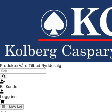
Produkter
Våre Tilbud
Ryddesalg
Bli Kunde
Logg inn
MVA Nei