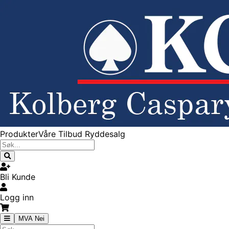
Produkter
Våre Tilbud
Ryddesalg
Bli Kunde
Logg inn
MVA Nei