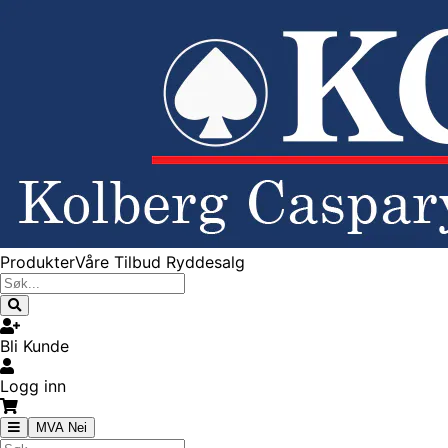
Produkter
Våre Tilbud
Ryddesalg
Bli Kunde
Logg inn
MVA Nei