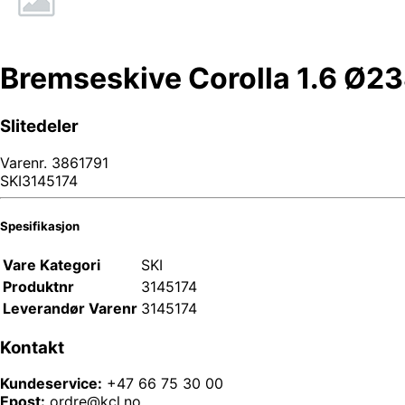
Bremseskive Corolla 1.6 Ø2
Slitedeler
Varenr.
3861791
SKI3145174
Spesifikasjon
Vare Kategori
SKI
Produktnr
3145174
Leverandør Varenr
3145174
Kontakt
Kundeservice:
+47 66 75 30 00
Epost:
ordre@kcl.no