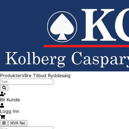
Produkter
Våre Tilbud
Ryddesalg
Bli Kunde
Logg inn
MVA Nei