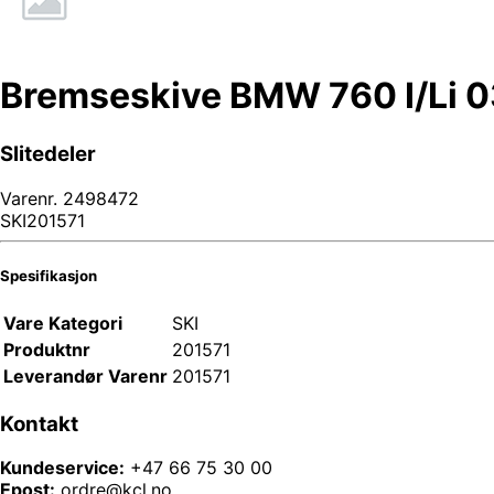
Bremseskive BMW 760 I/Li 0
Slitedeler
Varenr.
2498472
SKI201571
Spesifikasjon
Vare Kategori
SKI
Produktnr
201571
Leverandør Varenr
201571
Kontakt
Kundeservice:
+47 66 75 30 00
Epost:
ordre@kcl.no