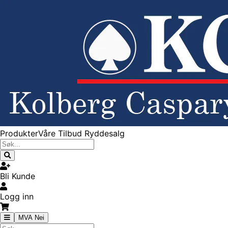
Produkter
Våre Tilbud
Ryddesalg
Bli Kunde
Logg inn
MVA Nei