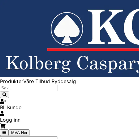
Produkter
Våre Tilbud
Ryddesalg
Bli Kunde
Logg inn
MVA Nei