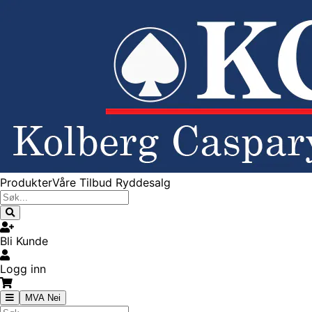
Produkter
Våre Tilbud
Ryddesalg
Bli Kunde
Logg inn
MVA Nei