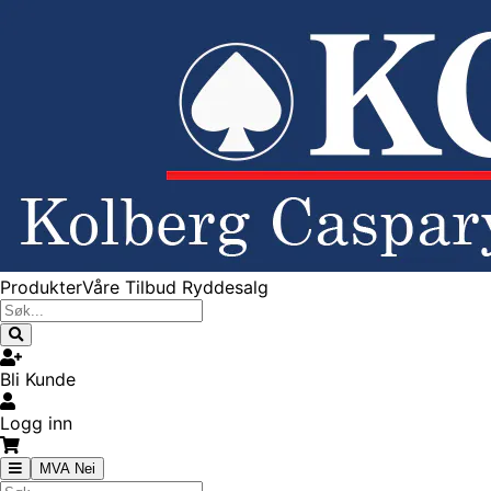
Produkter
Våre Tilbud
Ryddesalg
Bli Kunde
Logg inn
MVA Nei