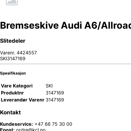
Bremseskive Audi A6/Allroa
Slitedeler
Varenr.
4424557
SKI3147169
Spesifikasjon
Vare Kategori
SKI
Produktnr
3147169
Leverandør Varenr
3147169
Kontakt
Kundeservice:
+47 66 75 30 00
Epost:
ordre@kcl.no