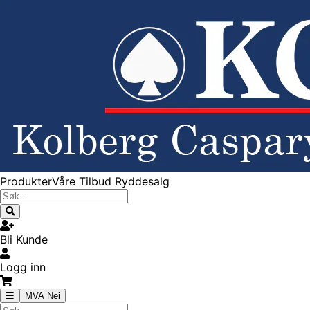
Produkter
Våre Tilbud
Ryddesalg
Bli Kunde
Logg inn
MVA Nei