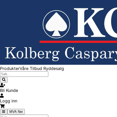
Produkter
Våre Tilbud
Ryddesalg
Bli Kunde
Logg inn
MVA Nei