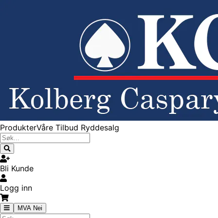
Produkter
Våre Tilbud
Ryddesalg
Bli Kunde
Logg inn
MVA Nei